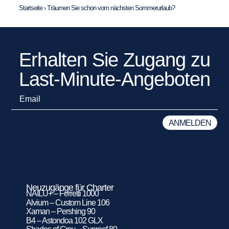
Startseite
›
Träumen Sie schon vom nächsten Sommerurlaub?
Erhalten Sie Zugang zu
Last-Minute-Angeboten
Neuzugänge für Charter
NAILU+ – Ferretti 1000
Alvium – Custom Line 106
Xaman – Pershing 90
B4 – Astondoa 102 GLX