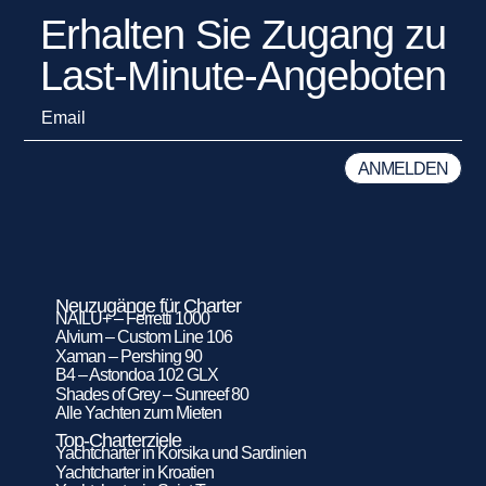
Erhalten Sie Zugang zu
Last-Minute-Angeboten
Neuzugänge für Charter
NAILU+ – Ferretti 1000
Alvium – Custom Line 106
Xaman – Pershing 90
B4 – Astondoa 102 GLX
Shades of Grey – Sunreef 80
Alle Yachten zum Mieten
Top-Charterziele
Yachtcharter in Korsika und Sardinien
Yachtcharter in Kroatien