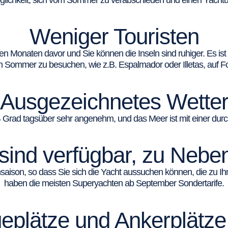
glichkeit, sich vom Sommer zu verabschieden und einen Yachtu
Weniger Touristen
 den Monaten davor und Sie können die Inseln sind ruhiger. Es is
m Sommer zu besuchen, wie z.B. Espalmador oder Illetas, auf F
Ausgezeichnetes Wette
24 Grad tagsüber sehr angenehm, und das Meer ist mit einer dur
 sind verfügbar, zu Nebe
hsaison, so dass Sie sich die Yacht aussuchen können, die zu 
haben die meisten Superyachten ab September Sondertarife.
eplätze und Ankerplätze