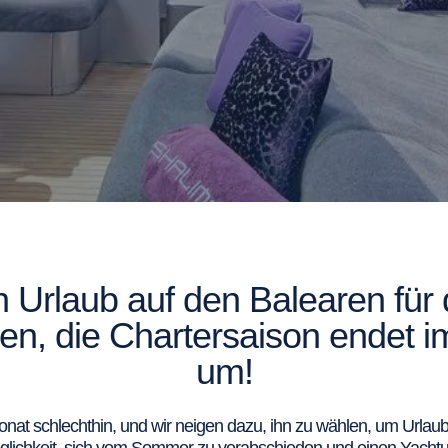
en Urlaub auf den Balearen f
ten, die Chartersaison endet 
um!
onat schlechthin, und wir neigen dazu, ihn zu wählen, um Urlau