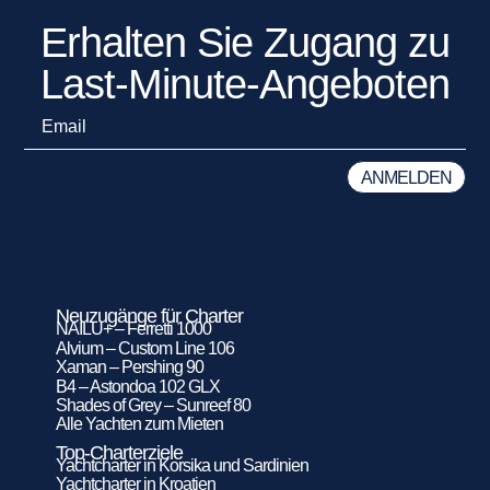
Erhalten Sie Zugang zu
Last-Minute-Angeboten
Neuzugänge für Charter
NAILU+ – Ferretti 1000
Alvium – Custom Line 106
Xaman – Pershing 90
B4 – Astondoa 102 GLX
Shades of Grey – Sunreef 80
Alle Yachten zum Mieten
Top-Charterziele
Yachtcharter in Korsika und Sardinien
Yachtcharter in Kroatien