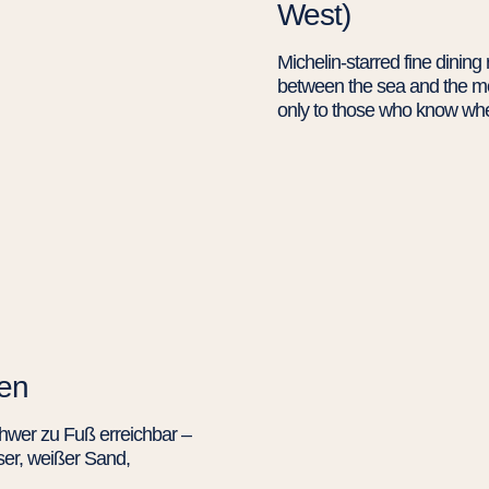
West)
Michelin-starred fine dining
between the sea and the mo
only to those who know whe
ten
chwer zu Fuß erreichbar –
sser, weißer Sand,