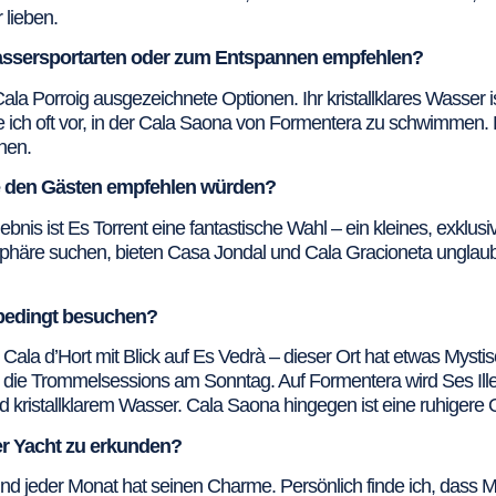
 lieben.
Wassersportarten oder zum Entspannen empfehlen?
a Porroig ausgezeichnete Optionen. Ihr kristallklares Wasser is
 ich oft vor, in der Cala Saona von Formentera zu schwimmen. Da
nen.
ie den Gästen empfehlen würden?
ebnis ist Es Torrent eine fantastische Wahl – ein kleines, exklu
mosphäre suchen, bieten Casa Jondal und Cala Gracioneta ungla
nbedingt besuchen?
Cala d’Hort mit Blick auf Es Vedrà – dieser Ort hat etwas Mystisc
 Trommelsessions am Sonntag. Auf Formentera wird Ses Illetes
kristallklarem Wasser. Cala Saona hingegen ist eine ruhigere
ner Yacht zu erkunden?
 und jeder Monat hat seinen Charme. Persönlich finde ich, dass