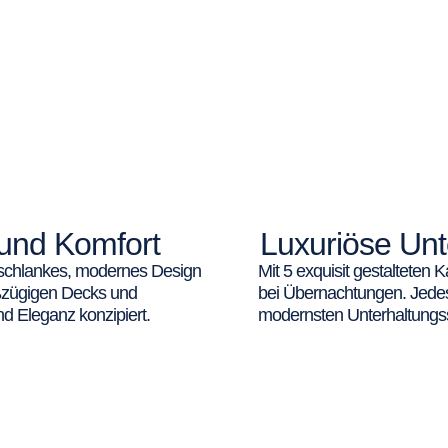
und Komfort
Luxuriöse Unt
e schlankes, modernes Design
Mit 5 exquisit gestalteten K
oßzügigen Decks und
bei Übernachtungen. Jedes 
d Eleganz konzipiert.
modernsten Unterhaltungss