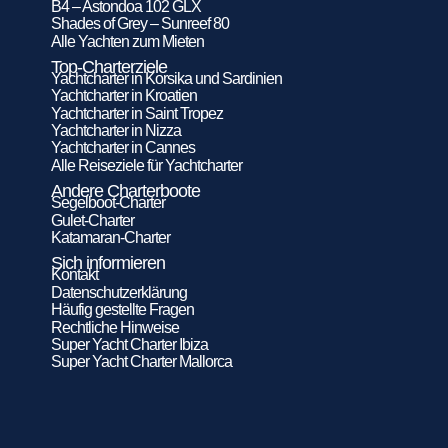
B4 – Astondoa 102 GLX
Shades of Grey – Sunreef 80
Alle Yachten zum Mieten
Top-Charterziele
Yachtcharter in Korsika und Sardinien
Yachtcharter in Kroatien
Yachtcharter in Saint Tropez
Yachtcharter in Nizza
Yachtcharter in Cannes
Alle Reiseziele für Yachtcharter
Andere Charterboote
Segelboot-Charter
Gulet-Charter
Katamaran-Charter
Sich informieren
Kontakt
Datenschutzerklärung
Häufig gestellte Fragen
Rechtliche Hinweise
Super Yacht Charter Ibiza
Super Yacht Charter Mallorca