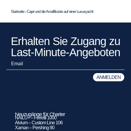
Startseite
›
Capri und die Amalfiküste auf einer Luxusyacht
Erhalten Sie Zugang zu
Last-Minute-Angeboten
Neuzugänge für Charter
NAILU+ – Ferretti 1000
Alvium – Custom Line 106
Xaman – Pershing 90