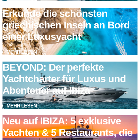
Erkunde die schönsten
griechischen Inseln an Bord
einer Luxusyacht
MEHR LESEN
BEYOND: Der perfekte
Yachtcharter für Luxus und
Abenteuer auf Ibiza
MEHR LESEN
Neu auf IBIZA: 5 exklusive
Yachten & 5 Restaurants, die