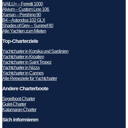
NAILU+ – Ferretti 1000
Alvium – Custom Line 106
Xaman – Pershing 90
B4 – Astondoa 102 GLX
Shades of Grey – Sunreef 80
Alle Yachten zum Mieten
Top-Charterziele
Yachtcharter in Korsika und Sardinien
Yachtcharter in Kroatien
Yachtcharter in Saint Tropez
Yachtcharter in Nizza
Yachtcharter in Cannes
Alle Reiseziele für Yachtcharter
Andere Charterboote
Segelboot-Charter
Gulet-Charter
Katamaran-Charter
Sich informieren