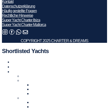
Kontakt
Datenschutzerklärung
Häufig gestellte Fragen
Rechtliche Hinweise
Super Yacht Charter Ibiza
Super Yacht Charter Mallorca
COPYRIGHT 2025 CHARTER & DREAMS
Shortlisted Yachts
Yacht Charter
Yachten zu verkaufen
Top-Reiseziele für Yachtcharter
Top-Reiseziele für Yachtcharter
Yachtcharter in Spanien
Balearischen Inseln
Ibiza und Formentera
Mallorca
Yachtcharter in Frankreich
Côte d’Azur und in Monaco
Cannes