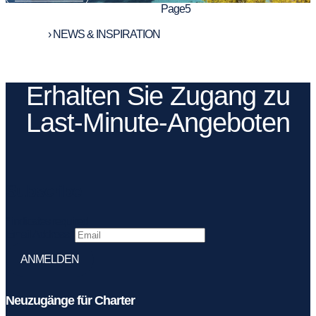
Page
1
Page
2
Page
3
Page
4
Page
5
Page
6
Page
7
Page
8
Page
9
Page
10
Startseite
›
NEWS & INSPIRATION
Erhalten Sie Zugang zu
Last-Minute-Angeboten
Subscribe
*
indicates required
Email Address
*
Neuzugänge für Charter