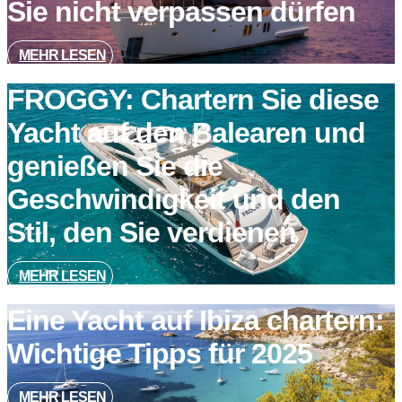
Sie nicht verpassen dürfen
MEHR LESEN
FROGGY: Chartern Sie diese
Yacht auf den Balearen und
genießen Sie die
Geschwindigkeit und den
Stil, den Sie verdienen
MEHR LESEN
Eine Yacht auf Ibiza chartern:
Wichtige Tipps für 2025
MEHR LESEN