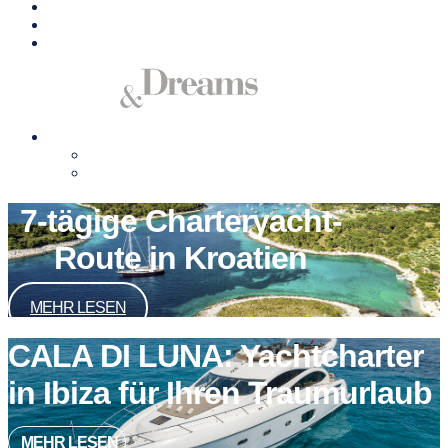
Yachten zu verkaufen
Management
Kontakt
Deutsch
English
Español
7-tägige Charteryacht-
Route in Kroatien
MEHR LESEN
CALA DI LUNA: Yachtcharter
in Ibiza für Ihren Traumurlaub
MEHR LESEN